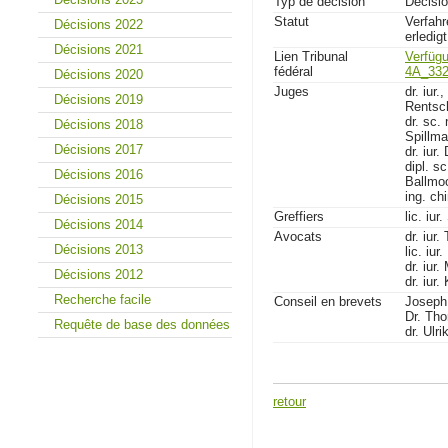
Typ de décision
Décisio
Statut
Verfah
Décisions 2022
erledig
Décisions 2021
Lien Tribunal
Verfüg
fédéral
4A_332
Décisions 2020
Juges
dr. iur.
Décisions 2019
Rentsc
dr. sc.
Décisions 2018
Spillm
Décisions 2017
dr. iur.
dipl. s
Décisions 2016
Ballmo
ing. ch
Décisions 2015
Greffiers
lic. iu
Décisions 2014
Avocats
dr. iur
Décisions 2013
lic. iur
dr. iur
Décisions 2012
dr. iur.
Recherche facile
Conseil en brevets
Joseph
Dr. Th
Requête de base des données
dr. Ulri
retour