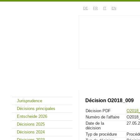
DE
FR
IT
EN
Le Tribunal
Jurisprudence
Décision O2018_009
Jurisprudence
Décisions principales
Décision PDF
O2018_
Entscheide 2026
Numéro de l'affaire
O2018
Date de la
27.05.
Décisions 2025
décision
Décisions 2024
Typ de procédure
Procédu
Décisions 2023