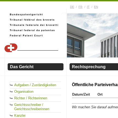
DE
FR
IT
EN
Das Gericht
Rechtsprechung
Öffentliche Parteiverh
Aufgaben / Zuständigkeiten
Organisation
Datum/Zeit
Ort
Richter / Richterinnen
Gerichtsschreiber /
Wir machen Sie darauf aufmer
Gerichtsschreiberinnen
Kanzlei