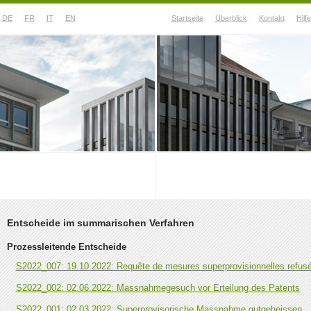
DE
FR
IT
EN
Startseite
Überblick
Kontakt
Hilfe
Rechtsprechung
Medien
Entscheide im summarischen Verfahren
Prozessleitende Entscheide
S2022_007: 19.10.2022: Requête de mesures superprovisionnelles refusée
S2022_002: 02.06.2022: Massnahmegesuch vor Erteilung des Patents
S2022_001: 02.03.2022: Superprovisorische Massnahme gutgeheissen