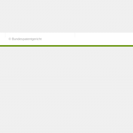
© Bundespatentgericht