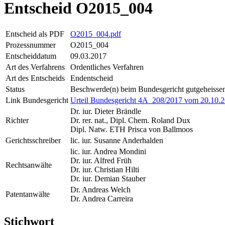
Entscheid O2015_004
Entscheid als PDF
O2015_004.pdf
Prozessnummer
O2015_004
Entscheiddatum
09.03.2017
Art des Verfahrens
Ordentliches Verfahren
Art des Entscheids
Endentscheid
Status
Beschwerde(n) beim Bundesgericht gutgeheisse
Link Bundesgericht
Urteil Bundesgericht 4A_208/2017 vom 20.10.
Dr. iur. Dieter Brändle
Richter
Dr. rer. nat., Dipl. Chem. Roland Dux
Dipl. Natw. ETH Prisca von Ballmoos
Gerichtsschreiber
lic. iur. Susanne Anderhalden
lic. iur. Andrea Mondini
Dr. iur. Alfred Früh
Rechtsanwälte
Dr. iur. Christian Hilti
Dr. iur. Demian Stauber
Dr. Andreas Welch
Patentanwälte
Dr. Andrea Carreira
Stichwort