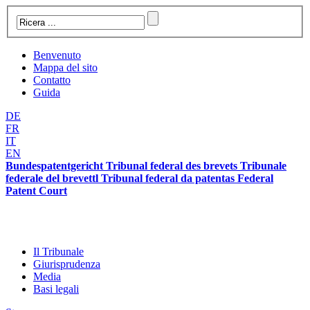
Benvenuto
Mappa del sito
Contatto
Guida
DE
FR
IT
EN
Bundespatentgericht Tribunal federal des brevets Tribunale
federale del brevettl Tribunal federal da patentas Federal
Patent Court
Il Tribunale
Giurisprudenza
Media
Basi legali