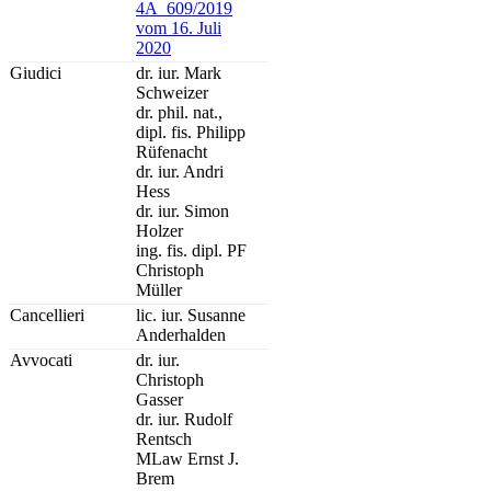
4A_609/2019
vom 16. Juli
2020
Giudici
dr. iur. Mark
Schweizer
dr. phil. nat.,
dipl. fis. Philipp
Rüfenacht
dr. iur. Andri
Hess
dr. iur. Simon
Holzer
ing. fis. dipl. PF
Christoph
Müller
Cancellieri
lic. iur. Susanne
Anderhalden
Avvocati
dr. iur.
Christoph
Gasser
dr. iur. Rudolf
Rentsch
MLaw Ernst J.
Brem