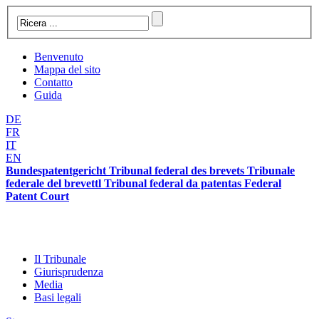
Benvenuto
Mappa del sito
Contatto
Guida
DE
FR
IT
EN
Bundespatentgericht Tribunal federal des brevets Tribunale
federale del brevettl Tribunal federal da patentas Federal
Patent Court
Il Tribunale
Giurisprudenza
Media
Basi legali